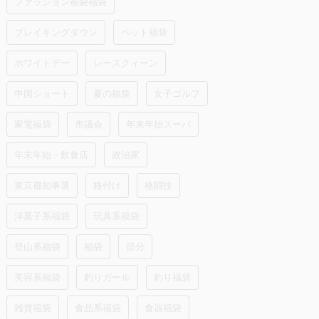
ファッション福袋福袋
ブレイキングダウン
ペット福袋
ホワイトデー
レースクィーン
中国ショート
夏の福袋
女子ゴルフ
家電福袋
市議会
年末年始スーパ
年末年始・飲食店
政治家
東京都知事選
格付け
格闘技
洋菓子系福袋
玩具系福袋
登山系福袋
福袋
節分
美容系福袋
釣りガール
釣り福袋
雑貨福袋
食品系福袋
食器福袋