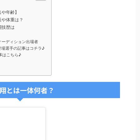
名や年齢】
長や体重は？
闘技歴は
オーディション出場者
登場選手の記事はコチラ♪
事はこちら♪
翔とは一体何者？