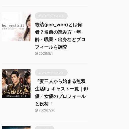
エンターテイメント
筱洁(jiee_wen)とは何
者？名前の読み方・年
齢・職業・出身などプロ
フィールを調査
2026/8/1
エンターテイメント
『妻三人から始まる無双
生活Ⅱ』キャスト一覧｜俳
優・女優のプロフィール
と役柄！
2026/7/26