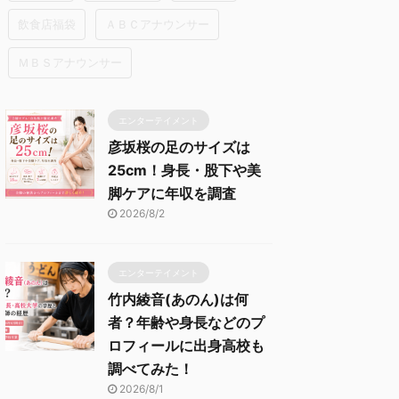
飲食店福袋
ＡＢＣアナウンサー
ＭＢＳアナウンサー
エンターテイメント
彦坂桜の足のサイズは
25cm！身長・股下や美
脚ケアに年収を調査
2026/8/2
エンターテイメント
竹内綾音(あのん)は何
者？年齢や身長などのプ
ロフィールに出身高校も
調べてみた！
2026/8/1