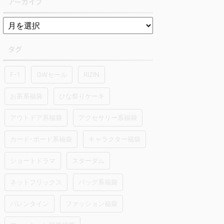
アーカイブ
タグ
F-1
GWセール
RIZIN
お茶系福袋
ひな祭りケーキ
アウトドア系福袋
アクセサリー系福袋
カード･ボード系福袋
キャラクター福袋
ショートドラマ
スターダム
ネットフリックス
バッグ系福袋
バレンタイン
ファッション福袋