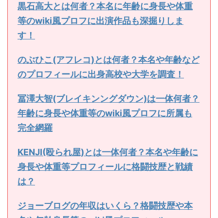
黒石高大とは何者？本名に年齢に身長や体重
等のwiki風プロフに出演作品も深掘りしま
す！
のぶひこ(アフレコ)とは何者？本名や年齢など
のプロフィールに出身高校や大学を調査！
冨澤大智(ブレイキンングダウン)は一体何者？
年齢に身長や体重等のwiki風プロフに所属も
完全網羅
KENJI(殴られ屋)とは一体何者？本名や年齢に
身長や体重等プロフィールに格闘技歴と戦績
は？
ジョーブログの年収はいくら？格闘技歴や本