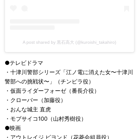
A post shared by 黒石高大 (@kuroishi_takahiro)
●テレビドラマ
・十津川警部シリーズ「江ノ電に消えた女〜十津川
警部への挑戦状〜」（チンピラ役）
・仮面ライダーフォーゼ（番長介役）
・クローバー（加藤役）
・おんな城主 直虎
・モブサイコ100（山村秀樹役）
●映画
・アウトレイジ ビヨンド（花菱会組員役）