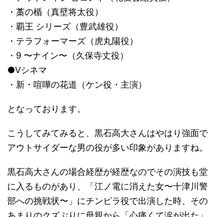
・藁の楯（真壁将太役）
・覇王 シリーズ（豊武雄役）
・テラフォーマーズ（虎丸陽役）
・9 〜ナイン〜（久保寺丈役）
●Vシネマ
・新・喧嘩の花道（ケン役・主演）
となっております。
こうしてみてみると、黒石高大さんはやはり強面で
アウトサイダーな男の役が多い印象がありますね。
黒石高大さんの場合経歴が経歴なのでその演技も堂
に入るものがあり、「江ノ電に消えた女〜十津川警
部への挑戦状〜」にチンピラ役で出演した時、その
あまりのクズぶりに母親から「心痛くて涙が出た」