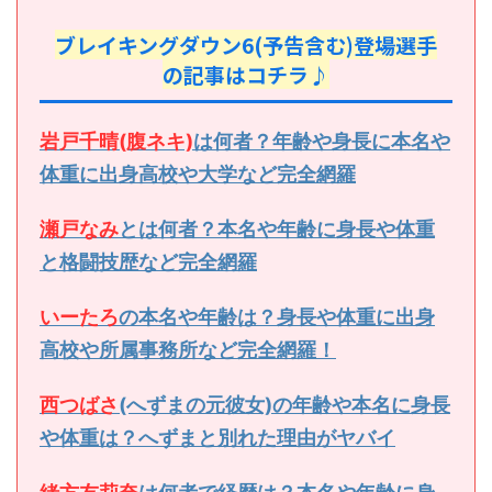
ブレイキングダウン6(予告含む)登場選手
の記事はコチラ♪
岩戸千晴(腹ネキ)
は何者？年齢や身長に本名や
体重に出身高校や大学など完全網羅
瀬戸なみ
とは何者？本名や年齢に身長や体重
と格闘技歴など完全網羅
いーたろ
の本名や年齢は？身長や体重に出身
高校や所属事務所など完全網羅！
西つばさ
(へずまの元彼女)の年齢や本名に身長
や体重は？へずまと別れた理由がヤバイ