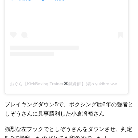
おぐら【KickBoxing Trainer
鍼灸師】(@o.yukihro.www)がシェアした投稿
ブレイキングダウン5で、ボクシング歴6年の強者と
しぞうさんに見事勝利した小倉將裕さん。
強烈な左フックでとしぞうさんをダウンさせ、判定