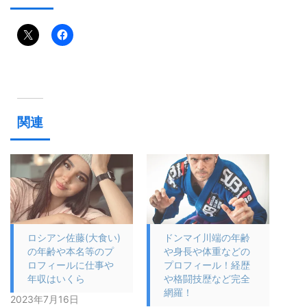
関連
ロシアン佐藤(大食い)
ドンマイ川端の年齢
の年齢や本名等のプ
や身長や体重などの
ロフィールに仕事や
プロフィール！経歴
年収はいくら
や格闘技歴など完全
網羅！
2023年7月16日