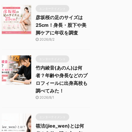
エンターテイメント
彦坂桜の足のサイズは
25cm！身長・股下や美
脚ケアに年収を調査
2026/8/2
エンターテイメント
竹内綾音(あのん)は何
者？年齢や身長などのプ
ロフィールに出身高校も
調べてみた！
2026/8/1
エンターテイメント
筱洁(jiee_wen)とは何