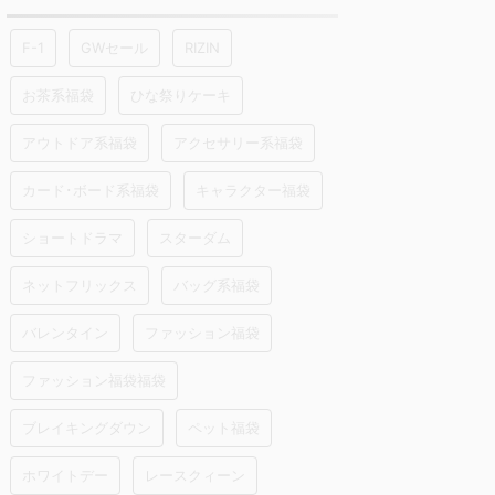
F-1
GWセール
RIZIN
お茶系福袋
ひな祭りケーキ
アウトドア系福袋
アクセサリー系福袋
カード･ボード系福袋
キャラクター福袋
ショートドラマ
スターダム
ネットフリックス
バッグ系福袋
バレンタイン
ファッション福袋
ファッション福袋福袋
ブレイキングダウン
ペット福袋
ホワイトデー
レースクィーン