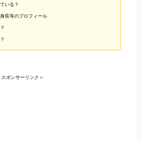
している？
齢や身長等のプロフィール
は？
は？
＜スポンサーリンク＞