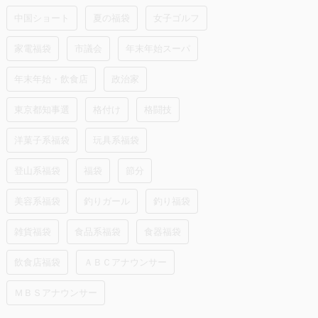
中国ショート
夏の福袋
女子ゴルフ
家電福袋
市議会
年末年始スーパ
年末年始・飲食店
政治家
東京都知事選
格付け
格闘技
洋菓子系福袋
玩具系福袋
登山系福袋
福袋
節分
美容系福袋
釣りガール
釣り福袋
雑貨福袋
食品系福袋
食器福袋
飲食店福袋
ＡＢＣアナウンサー
ＭＢＳアナウンサー