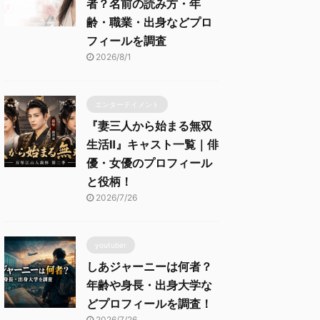
者？名前の読み方・年
齢・職業・出身などプロ
フィールを調査
2026/8/1
エンターテイメント
『妻三人から始まる無双
生活Ⅱ』キャスト一覧｜俳
優・女優のプロフィール
と役柄！
2026/7/26
youtuber
しあジャーニーは何者？
年齢や身長・出身大学な
どプロフィールを調査！
2026/7/26