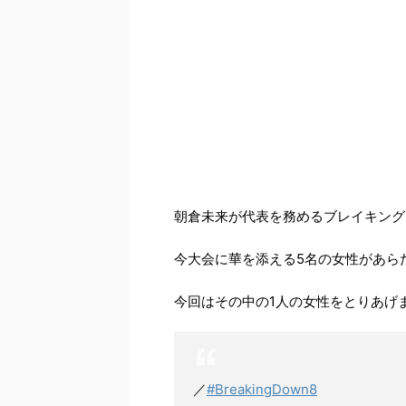
朝倉未来が代表を務めるブレイキングダ
今大会に華を添える5名の女性があら
今回はその中の1人の女性をとりあげ
／
#BreakingDown8