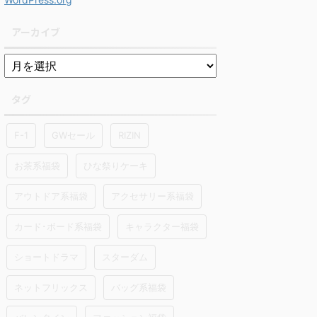
アーカイブ
タグ
F-1
GWセール
RIZIN
お茶系福袋
ひな祭りケーキ
アウトドア系福袋
アクセサリー系福袋
カード･ボード系福袋
キャラクター福袋
ショートドラマ
スターダム
ネットフリックス
バッグ系福袋