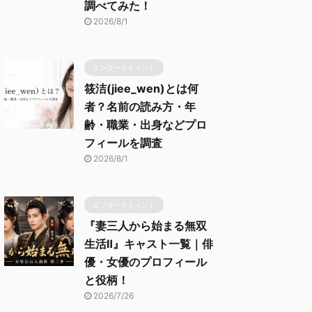
調べてみた！
2026/8/1
エンターテイメント
筱洁(jiee_wen)とは何
者？名前の読み方・年
齢・職業・出身などプロ
フィールを調査
2026/8/1
エンターテイメント
『妻三人から始まる無双
生活Ⅱ』キャスト一覧｜俳
優・女優のプロフィール
と役柄！
2026/7/26