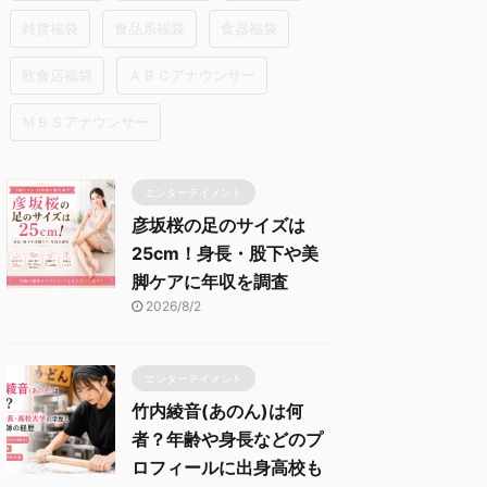
雑貨福袋
食品系福袋
食器福袋
飲食店福袋
ＡＢＣアナウンサー
ＭＢＳアナウンサー
エンターテイメント
彦坂桜の足のサイズは
25cm！身長・股下や美
脚ケアに年収を調査
2026/8/2
エンターテイメント
竹内綾音(あのん)は何
者？年齢や身長などのプ
ロフィールに出身高校も