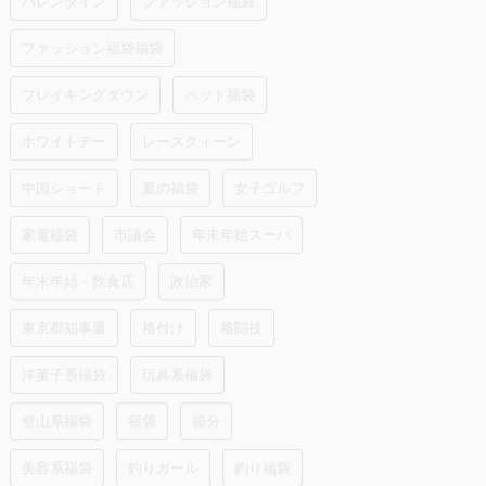
バレンタイン
ファッション福袋
ファッション福袋福袋
ブレイキングダウン
ペット福袋
ホワイトデー
レースクィーン
中国ショート
夏の福袋
女子ゴルフ
家電福袋
市議会
年末年始スーパ
年末年始・飲食店
政治家
東京都知事選
格付け
格闘技
洋菓子系福袋
玩具系福袋
登山系福袋
福袋
節分
美容系福袋
釣りガール
釣り福袋