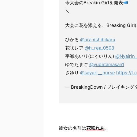
今大会のBreakin Girlを発表
＼
大会に花を添える、Breaking G
ひかる
@uranishihikaru
花咲レア
@h_rea_0503
平瀬あいり(にゃいりん)
@Nyairin
ゆでたまご
@yudetamasan1
さゆり
@sayuri__nurse
https://t
— BreakingDown / ブレイキングダ
彼女の名前は
花咲れあ
。