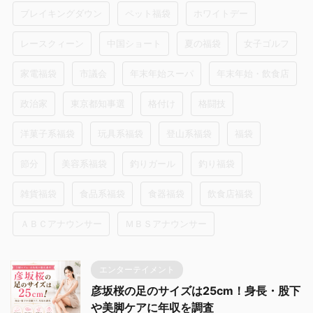
ブレイキングダウン
ペット福袋
ホワイトデー
レースクィーン
中国ショート
夏の福袋
女子ゴルフ
家電福袋
市議会
年末年始スーパ
年末年始・飲食店
政治家
東京都知事選
格付け
格闘技
洋菓子系福袋
玩具系福袋
登山系福袋
福袋
節分
美容系福袋
釣りガール
釣り福袋
雑貨福袋
食品系福袋
食器福袋
飲食店福袋
ＡＢＣアナウンサー
ＭＢＳアナウンサー
エンターテイメント
彦坂桜の足のサイズは25cm！身長・股下
や美脚ケアに年収を調査