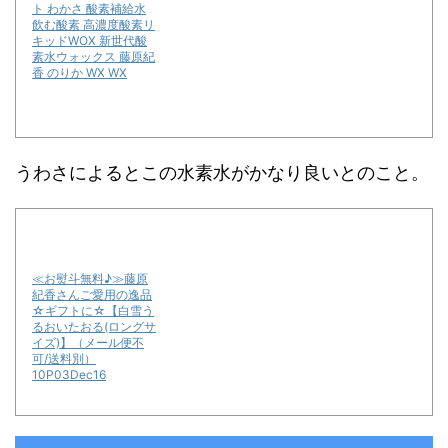
ト わかさ 酸素補給水
飲む酸素 高濃度酸素リ
キッドWOX 新世代酸
素水ウォックス 藤原紀
香 のりか WX WX
うわさによるとこの水素水がかなり良いとのこと。
≪お熨斗無料♪≫藤原
紀香さんご愛用の逸品
☆ギフトに☆【白雪う
るおいたおる(ロングサ
イズ)】（メール便不
可/送料別）
10P03Dec16