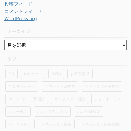
投稿フィード
コメントフィード
WordPress.org
アーカイブ
タグ
F-1
GWセール
RIZIN
お茶系福袋
ひな祭りケーキ
アウトドア系福袋
アクセサリー系福袋
カード･ボード系福袋
キャラクター福袋
ショートドラマ
スターダム
ネットフリックス
バッグ系福袋
バレンタイン
ファッション福袋
ファッション福袋福袋