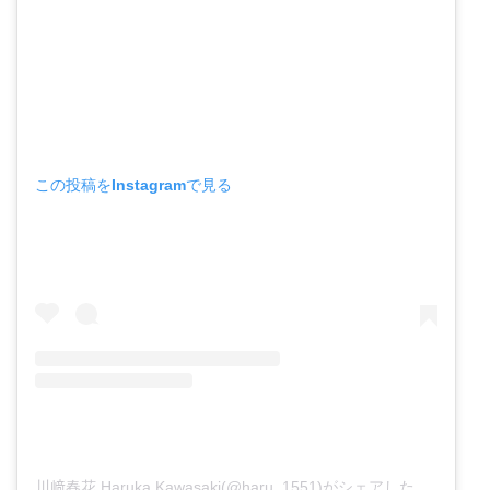
この投稿をInstagramで見る
川﨑春花 Haruka Kawasaki(@haru_1551)がシェアした投稿