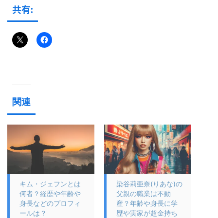
共有:
関連
キム・ジェフンとは
染谷莉亜奈(りあな)の
何者？経歴や年齢や
父親の職業は不動
身長などのプロフィ
産？年齢や身長に学
ールは？
歴や実家が超金持ち