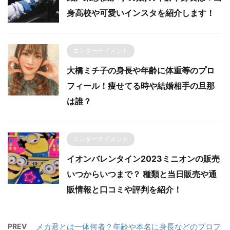
身高校や可愛いインスタを紹介します！
エンターテイメント
大橋ミチ子の身長や年齢に体重等のプロ
フィール！痩せてる時や結婚相手の旦那
は誰？
エンターテイメント
イオンバレンタイン2023ミニオンの販売
いつからいつまで？ 種類と当日販売や通
販情報と口コミや評判を紹介！
PREV
メカ君とは一体何者？年齢や本名に身長などのプロフ