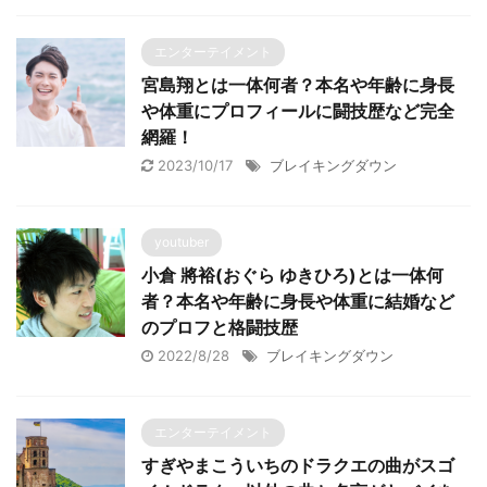
エンターテイメント
宮島翔とは一体何者？本名や年齢に身長
や体重にプロフィールに闘技歴など完全
網羅！
2023/10/17
ブレイキングダウン
youtuber
小倉 將裕(おぐら ゆきひろ)とは一体何
者？本名や年齢に身長や体重に結婚など
のプロフと格闘技歴
2022/8/28
ブレイキングダウン
エンターテイメント
すぎやまこういちのドラクエの曲がスゴ