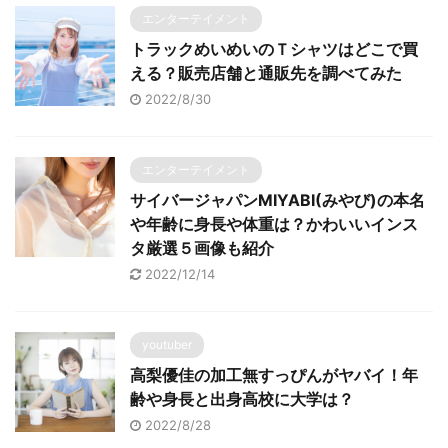
エンターテイメント
トラックめいめいのＴシャツはどこで買
える？販売店舗と通販先を調べてみた
2022/8/30
エンターテイメント
サイバージャパンMIYABI(みやび)の本名
や年齢に身長や体重は？かわいいインス
タ厳選５画像も紹介
2022/12/14
youtuber
高梨優佳の加工無すっぴんがヤバイ！年
齢や身長と出身高校に大学は？
2022/8/28