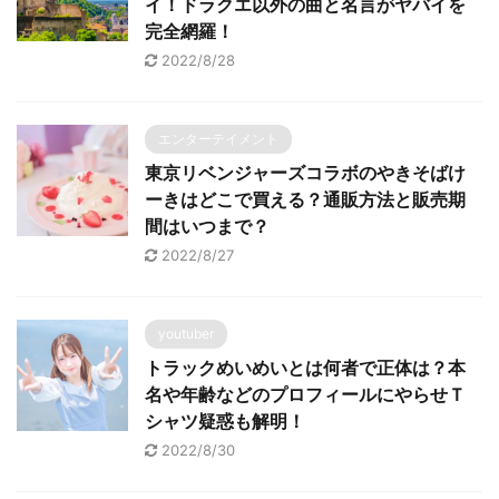
イ！ドラクエ以外の曲と名言がヤバイを
完全網羅！
2022/8/28
エンターテイメント
東京リベンジャーズコラボのやきそばけ
ーきはどこで買える？通販方法と販売期
間はいつまで？
2022/8/27
youtuber
トラックめいめいとは何者で正体は？本
名や年齢などのプロフィールにやらせＴ
シャツ疑惑も解明！
2022/8/30