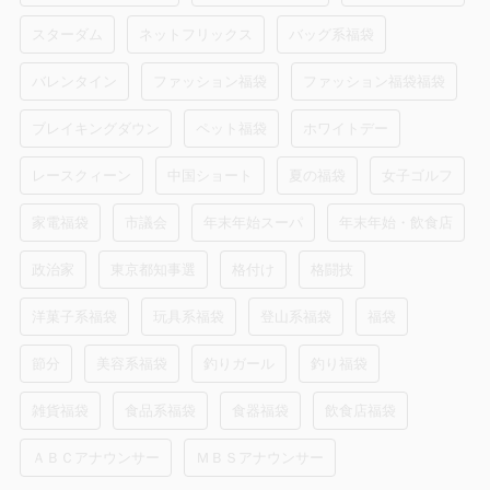
スターダム
ネットフリックス
バッグ系福袋
バレンタイン
ファッション福袋
ファッション福袋福袋
ブレイキングダウン
ペット福袋
ホワイトデー
レースクィーン
中国ショート
夏の福袋
女子ゴルフ
家電福袋
市議会
年末年始スーパ
年末年始・飲食店
政治家
東京都知事選
格付け
格闘技
洋菓子系福袋
玩具系福袋
登山系福袋
福袋
節分
美容系福袋
釣りガール
釣り福袋
雑貨福袋
食品系福袋
食器福袋
飲食店福袋
ＡＢＣアナウンサー
ＭＢＳアナウンサー