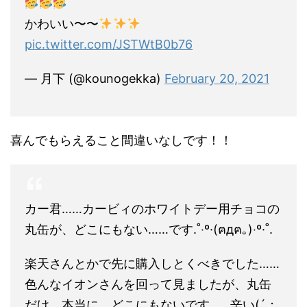
かわいい〜〜
pic.twitter.com/JSTWtB0b76
— 月下 (@kounogekka)
February 20, 2021
喜んでもらえること間違いなしです！！
カー君……カービィのホワイトデー用チョコの
丸缶が、どこにもない……です.˚‧º·(ฅдฅ｡)‧º·˚.
楽天さんとかで先に購入しとくべきでした……
色んなイオンさんを回って見ましたが、丸缶
だけ、本当に、どこにもないです……辛い(´；