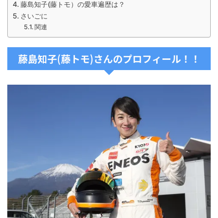
藤島知子(藤トモ）の愛車遍歴は？
さいごに
関連
藤島知子(藤トモ)さんのプロフィール！！