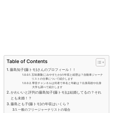
Table of Contents
藤島知子(藤トモ)さんのプロフィール！！
五味康隆(ごみやすたか)の年収と経歴は？自動車ジャーナ
リストの仕事について紹介します
華音チャンネルは何者で本名と年齢は？出身高校や出身
大学も調べて紹介します
かわいいと評判の藤島知子(藤トモ)は結婚してるの？それ
とも未婚！？
藤島とも子(藤トモ)の年収はいくら？
一般のフリージャーナリストの場合