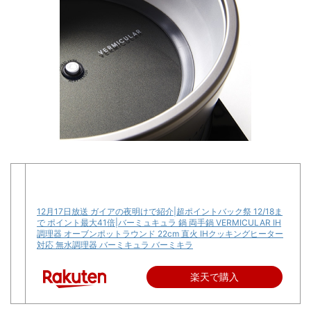
12月17日放送 ガイアの夜明けで紹介|超ポイントバック祭 12/18ま
で ポイント最大41倍|バーミュキュラ 鍋 両手鍋 VERMICULAR IH
調理器 オーブンポットラウンド 22cm 直火 IHクッキングヒーター
対応 無水調理器 バーミキュラ バーミキラ
楽天で購入