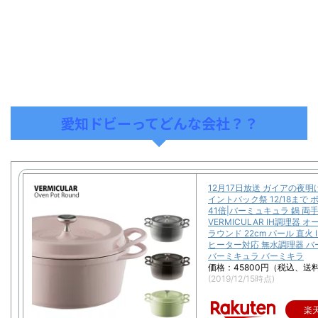
愛知ドビーってどんな会社？？
12月17日放送 ガイアの夜明
イントバック祭 12/18まで
41倍|バーミュキュラ 鍋 両
VERMICULAR IH調理器 
ラウンド 22cm パール 直火
ヒーター対応 無水調理器 
バーミキュラ バーミキラ
価格：45800円（税込、送料
(2019/12/15時点)
楽