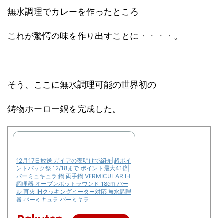
無水調理でカレーを作ったところ
これが驚愕の味を作り出すことに・・・・。
そう、ここに無水調理可能の世界初の
鋳物ホーロー鍋を完成した。
12月17日放送 ガイアの夜明けで紹介|超ポイ
ントバック祭 12/18まで ポイント最大41倍|
バーミュキュラ 鍋 両手鍋 VERMICULAR IH
調理器 オーブンポットラウンド 18cm パー
ル 直火 IHクッキングヒーター対応 無水調理
器 バーミキュラ バーミキラ