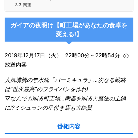
関連
ガイアの夜明け【町工場があなたの食卓を
変える!】
2019年12月17日（火） 22時00分～22時54分 の
放送内容
人気沸騰の無水鍋「バーミキュラ」…次なる戦略
は“世界最高”のフライパンを作れ!
▽なんでも削る町工場…陶器を削ると魔法の土鍋
に!?ミシュランの星付き店も大絶賛
番組内容