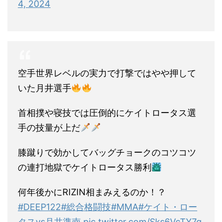
4, 2024
空手世界レベルの実力で打撃ではやや押して
いた月井選手
首相撲や寝技では圧倒的にケイトロータス選
手の技量が上だ
膝蹴りで効かしてバッグチョークのコツコツ
の連打地獄でケイトロータス勝利
何年後かにRIZIN相まみえるのか！？
#DEEP122
#総合格闘技
#MMA
#ケイト・ロー
タスvs月井準南
pic.twitter.com/Sks6VcTY7g