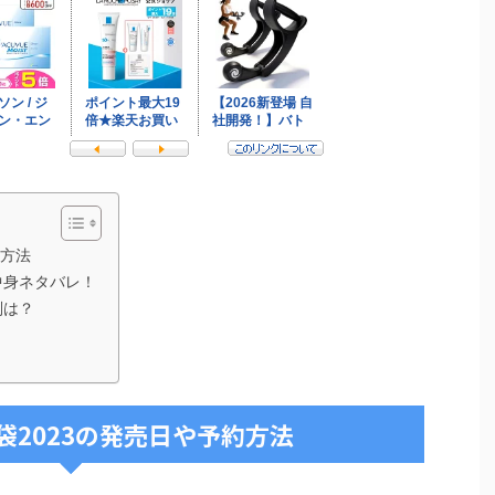
約方法
中身ネタバレ！
判は？
袋2023の発売日や予約方法