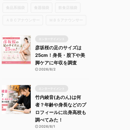
食品系福袋
食器福袋
飲食店福袋
ＡＢＣアナウンサー
ＭＢＳアナウンサー
エンターテイメント
彦坂桜の足のサイズは
25cm！身長・股下や美
脚ケアに年収を調査
2026/8/2
エンターテイメント
竹内綾音(あのん)は何
者？年齢や身長などのプ
ロフィールに出身高校も
調べてみた！
2026/8/1