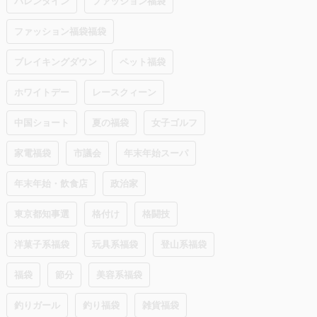
バレンタイン
ファッション福袋
ファッション福袋福袋
ブレイキングダウン
ペット福袋
ホワイトデー
レースクィーン
中国ショート
夏の福袋
女子ゴルフ
家電福袋
市議会
年末年始スーパ
年末年始・飲食店
政治家
東京都知事選
格付け
格闘技
洋菓子系福袋
玩具系福袋
登山系福袋
福袋
節分
美容系福袋
釣りガール
釣り福袋
雑貨福袋