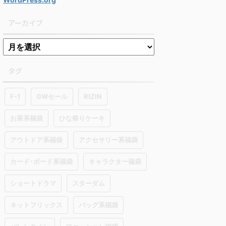
アーカイブ
タグ
F-1
GWセール
RIZIN
お茶系福袋
ひな祭りケーキ
アウトドア系福袋
アクセサリー系福袋
カード･ボード系福袋
キャラクター福袋
ショートドラマ
スターダム
ネットフリックス
バッグ系福袋