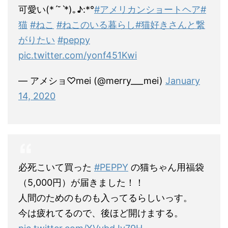
可愛い(*ˊ˘ˋ*)｡♪:*°
#アメリカンショートヘア
#
猫
#ねこ
#ねこのいる暮らし
#猫好きさんと繋
がりたい
#peppy
pic.twitter.com/yonf451Kwi
— アメショ♡mei (@merry___mei)
January
14, 2020
必死こいて買った
#PEPPY
の猫ちゃん用福袋
（5,000円）が届きました！！
人間のためのものも入ってるらしいっす。
今は疲れてるので、後ほど開けまする。