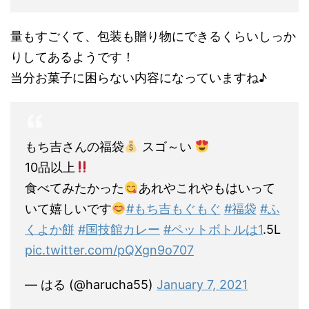
量もすごくて、包装も贈り物にできるくらいしっか
りしてあるようです！
当分お菓子に困らない内容になっていますね♪
もち吉さんの福袋
スゴ～い
10品以上
食べてみたかった
あれやこれやもはいって
いて嬉しいです
#もち吉もぐもぐ
#福袋
#ふ
くよか餅
#国技館カレー
#ペットボトルは1
.5L
pic.twitter.com/pQXgn9o707
— はる (@harucha55)
January 7, 2021