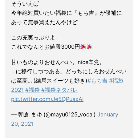
そういえば
今年絶対買いたい福袋に『もち吉』が候補に
あって無事買えたんやけど
この充実っぷりよ。
これでなんとお値段3000円
甘いものよりおせんべい。nice辛党。
…に移行しつつある。どっちにしろおせんべい
は至高｡｡(結局スイーツも好き)
#もち吉
#福袋
2021
#福袋
#福袋ネタバレ
pic.twitter.com/Je5QPuaxAi
— 朝倉 まゆ (@mayu0125_vocal)
January
20, 2021