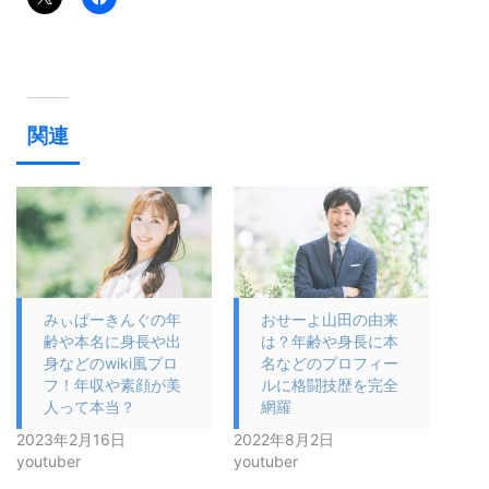
関連
みぃぱーきんぐの年
おせーよ山田の由来
齢や本名に身長や出
は？年齢や身長に本
身などのwiki風プロ
名などのプロフィー
フ！年収や素顔が美
ルに格闘技歴を完全
人って本当？
網羅
2023年2月16日
2022年8月2日
youtuber
youtuber