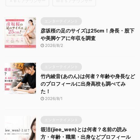
ＡＢＣアナウンサー
ＭＢＳアナウンサー
エンターテイメント
彦坂桜の足のサイズは25cm！身長・股下
や美脚ケアに年収を調査
2026/8/2
エンターテイメント
竹内綾音(あのん)は何者？年齢や身長など
のプロフィールに出身高校も調べてみ
た！
2026/8/1
エンターテイメント
筱洁(jiee_wen)とは何者？名前の読み
方・年齢・職業・出身などプロフィール