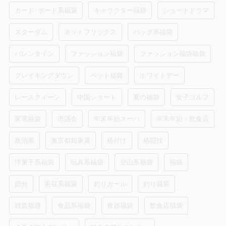
カード･ボード系福袋
キャラクター福袋
ショートドラマ
スターダム
ネットフリックス
バッグ系福袋
バレンタイン
ファッション福袋
ファッション福袋福袋
ブレイキングダウン
ペット福袋
ホワイトデー
レースクィーン
中国ショート
夏の福袋
女子ゴルフ
家電福袋
市議会
年末年始スーパ
年末年始・飲食店
政治家
東京都知事選
格付け
格闘技
洋菓子系福袋
玩具系福袋
登山系福袋
福袋
節分
美容系福袋
釣りガール
釣り福袋
雑貨福袋
食品系福袋
食器福袋
飲食店福袋