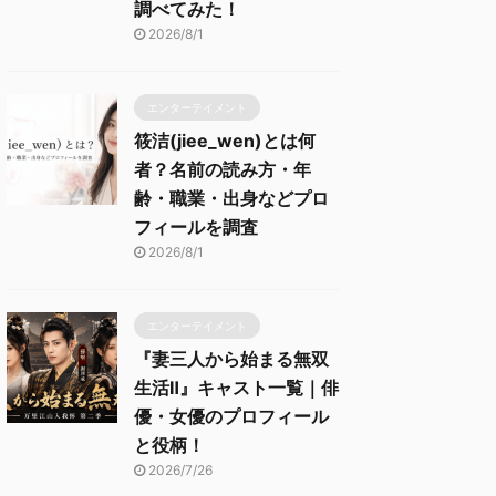
調べてみた！
2026/8/1
エンターテイメント
筱洁(jiee_wen)とは何
者？名前の読み方・年
齢・職業・出身などプロ
フィールを調査
2026/8/1
エンターテイメント
『妻三人から始まる無双
生活Ⅱ』キャスト一覧｜俳
優・女優のプロフィール
と役柄！
2026/7/26