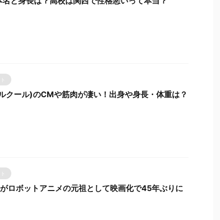
本名と身長は？高校は関西で性格悪いって本当？
ント
パルクール)のCMや筋肉が凄い！出身や身長・体重は？
ント
Zがロボットアニメの元祖として映画化で45年ぶりに