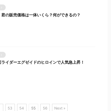
ント
ｒ君の販売価格は一体いくら？何ができるの？
ント
面ライダーエグゼイドのヒロインで人気急上昇！
53
54
55
56
Next »