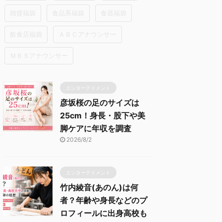
雑貨福袋
食品系福袋
食器福袋
飲食店福袋
ＡＢＣアナウンサー
ＭＢＳアナウンサー
エンターテイメント
彦坂桜の足のサイズは
25cm！身長・股下や美
脚ケアに年収を調査
2026/8/2
エンターテイメント
竹内綾音(あのん)は何
者？年齢や身長などのプ
ロフィールに出身高校も