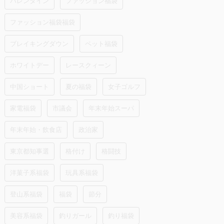
バレンタイン
ファッション福袋
ファッション福袋福袋
ブレイキングダウン
ペット福袋
ホワイトデー
レースクィーン
中国ショート
夏の福袋
女子ゴルフ
家電福袋
市議会
年末年始スーパ
年末年始・飲食店
政治家
東京都知事選
格付け
格闘技
洋菓子系福袋
玩具系福袋
登山系福袋
福袋
節分
美容系福袋
釣りガール
釣り福袋