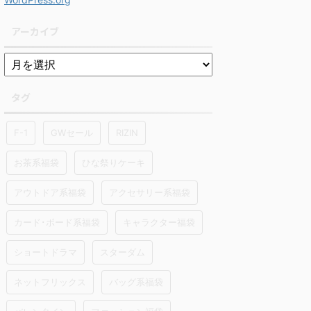
アーカイブ
タグ
F-1
GWセール
RIZIN
お茶系福袋
ひな祭りケーキ
アウトドア系福袋
アクセサリー系福袋
カード･ボード系福袋
キャラクター福袋
ショートドラマ
スターダム
ネットフリックス
バッグ系福袋