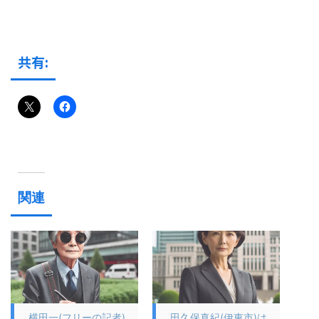
共有:
関連
横田一(フリーの記者)
田久保真紀(伊東市)は