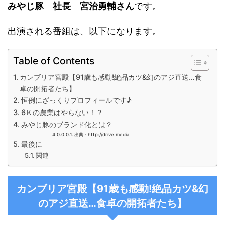
みやじ豚 社長 宮治勇輔さん
です。
出演される番組は、以下になります。
Table of Contents
カンブリア宮殿【91歳も感動!絶品カツ&幻のアジ直送…食
卓の開拓者たち】
恒例にざっくりプロフィールです♪
6Ｋの農業はやらない！？
みやじ豚のブランド化とは？
出典：http://drive.media
最後に
関連
カンブリア宮殿【91歳も感動!絶品カツ&幻
のアジ直送…食卓の開拓者たち】