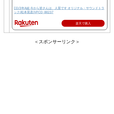
CD/3年A組 今から皆さんは、人質です オリジナル・サウンドトラ
ック/松本晃彦/VPCD-86237
楽天で購入
＜スポンサーリンク＞