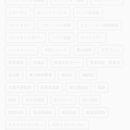
スターダム
ネットフリックス
バッグ系福袋
バレンタイン
ファッション福袋
ファッション福袋福袋
ブレイキングダウン
ペット福袋
ホワイトデー
レースクィーン
中国ショート
夏の福袋
女子ゴルフ
家電福袋
市議会
年末年始スーパ
年末年始・飲食店
政治家
東京都知事選
格付け
格闘技
洋菓子系福袋
玩具系福袋
登山系福袋
福袋
節分
美容系福袋
釣りガール
釣り福袋
雑貨福袋
食品系福袋
食器福袋
飲食店福袋
ＡＢＣアナウンサー
ＭＢＳアナウンサー