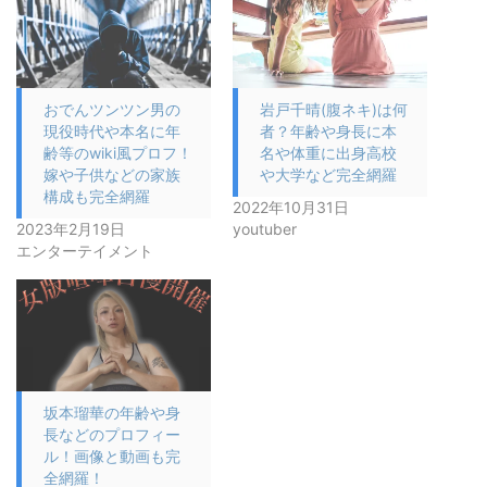
おでんツンツン男の
岩戸千晴(腹ネキ)は何
現役時代や本名に年
者？年齢や身長に本
齢等のwiki風プロフ！
名や体重に出身高校
嫁や子供などの家族
や大学など完全網羅
構成も完全網羅
2022年10月31日
2023年2月19日
youtuber
エンターテイメント
坂本瑠華の年齢や身
長などのプロフィー
ル！画像と動画も完
全網羅！