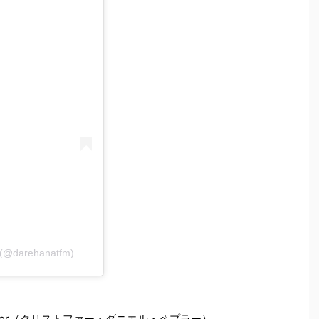
山崎怜奈の誰かに話したかったこと。(@darehanatfm)がシェアした投稿
 Peppler（クリストファー・ダニエル・ペプラー）