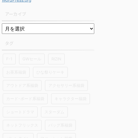
アーカイブ
タグ
F-1
GWセール
RIZIN
お茶系福袋
ひな祭りケーキ
アウトドア系福袋
アクセサリー系福袋
カード･ボード系福袋
キャラクター福袋
ショートドラマ
スターダム
ネットフリックス
バッグ系福袋