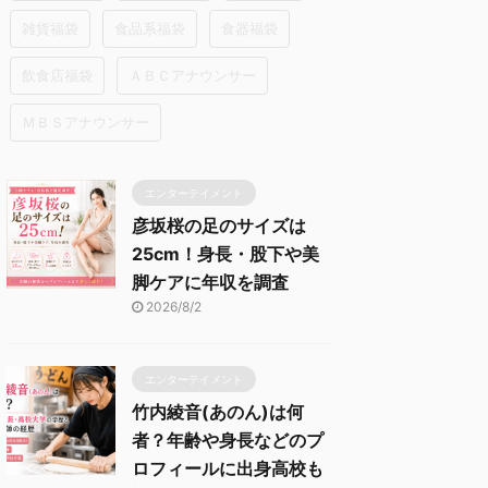
雑貨福袋
食品系福袋
食器福袋
飲食店福袋
ＡＢＣアナウンサー
ＭＢＳアナウンサー
エンターテイメント
彦坂桜の足のサイズは
25cm！身長・股下や美
脚ケアに年収を調査
2026/8/2
エンターテイメント
竹内綾音(あのん)は何
者？年齢や身長などのプ
ロフィールに出身高校も