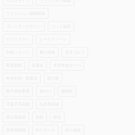
バレンタイン
ファッション福袋
ファッション福袋福袋
ブレイキングダウン
ペット福袋
ホワイトデー
レースクィーン
中国ショート
夏の福袋
女子ゴルフ
家電福袋
市議会
年末年始スーパ
年末年始・飲食店
政治家
東京都知事選
格付け
格闘技
洋菓子系福袋
玩具系福袋
登山系福袋
福袋
節分
美容系福袋
釣りガール
釣り福袋