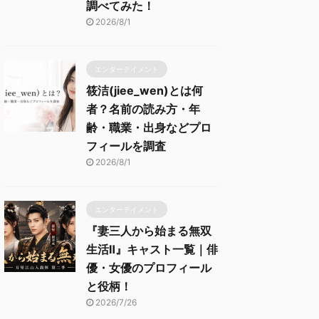
調べてみた！
2026/8/1
エンターテイメント
筱洁(jiee_wen)とは何
者？名前の読み方・年
齢・職業・出身などプロ
フィールを調査
2026/8/1
エンターテイメント
『妻三人から始まる無双
生活Ⅱ』キャスト一覧｜俳
優・女優のプロフィール
と役柄！
2026/7/26