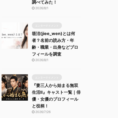
調べてみた！
2026/8/1
エンターテイメント
筱洁(jiee_wen)とは何
者？名前の読み方・年
齢・職業・出身などプロ
フィールを調査
2026/8/1
エンターテイメント
『妻三人から始まる無双
生活Ⅱ』キャスト一覧｜俳
優・女優のプロフィール
と役柄！
2026/7/26