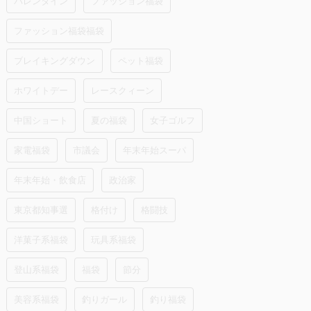
バレンタイン
ファッション福袋
ファッション福袋福袋
ブレイキングダウン
ペット福袋
ホワイトデー
レースクィーン
中国ショート
夏の福袋
女子ゴルフ
家電福袋
市議会
年末年始スーパ
年末年始・飲食店
政治家
東京都知事選
格付け
格闘技
洋菓子系福袋
玩具系福袋
登山系福袋
福袋
節分
美容系福袋
釣りガール
釣り福袋