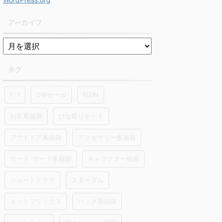
アーカイブ
タグ
F-1
GWセール
RIZIN
お茶系福袋
ひな祭りケーキ
アウトドア系福袋
アクセサリー系福袋
カード･ボード系福袋
キャラクター福袋
ショートドラマ
スターダム
ネットフリックス
バッグ系福袋