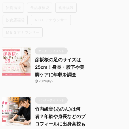
雑貨福袋
食品系福袋
食器福袋
飲食店福袋
ＡＢＣアナウンサー
ＭＢＳアナウンサー
エンターテイメント
彦坂桜の足のサイズは
25cm！身長・股下や美
脚ケアに年収を調査
2026/8/2
エンターテイメント
竹内綾音(あのん)は何
者？年齢や身長などのプ
ロフィールに出身高校も