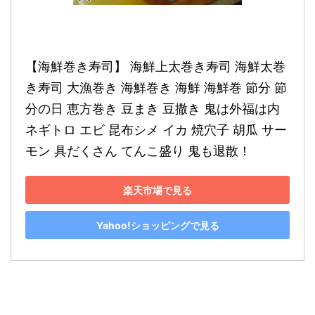
【海鮮巻き寿司】 海鮮上太巻き寿司 海鮮太巻
き寿司 大漁巻き 海鮮巻き 海鮮 海鮮巻 節分 節
分の日 恵方巻き 豆まき 豆撒き 鬼は外福は内 
ネギトロ エビ 昆布シメ イカ 焼穴子 胡瓜 サー
モン 具だくさん てんこ盛り 鬼も退散！
楽天市場で見る
Yahoo!ショッピングで見る