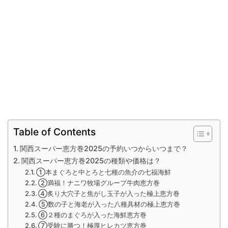
Table of Contents
関西スーパー恵方巻2025の予約いつからいつまで？
関西スーパー恵方巻2025の種類や価格は？
①本まぐろと中とろと七種の魚介の七福海鮮
②満福！ナニワ牧場グループ牛肉恵方巻
④炙り大穴子と焦がし玉子が入った極上恵方巻
⑤数の子と海老が入った八種具材の極上恵方巻
⑥２種のまぐろが入った海鮮恵方巻
⑦受験に勝つ！極厚ヒレカツ恵方巻