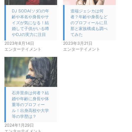
DJ SODA(ソダ)の年
道端ジェシカは何
齢や本名や身長やサ
者？年齢や身長など
イズが気になる！結
のプロフィールに旦
婚して子供がいる噂
那と家族構成も調べ
やDJの実力に注目
てみた
2023年8月14日
2023年3月21日
エンターテイメント
エンターテイメント
石井里奈は何者？結
婚や年齢に身長や体
重等のプロフィー
ル！出身高校や大学
等の学歴は？
2024年1月29日
エンターテイメント