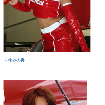
今井優杏❸