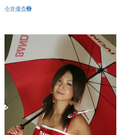
今井優杏❷