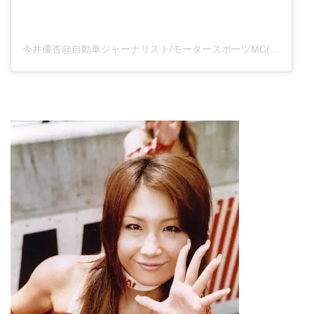
今井優杏@自動車ジャーナリスト/モータースポーツMC(@yu_kiimai)がシェアした投稿