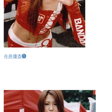
今井優杏❶