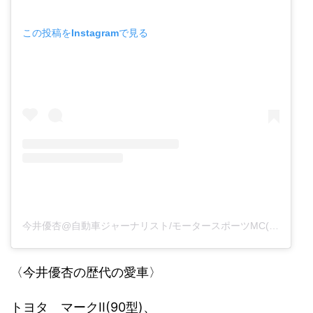
この投稿をInstagramで見る
今井優杏@自動車ジャーナリスト/モータースポーツMC(@yu_kiimai)がシェアした投稿
〈今井優杏の歴代の愛車〉
トヨタ マークII(90型)、