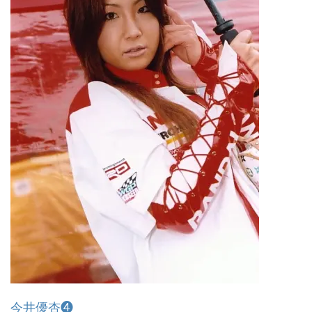
今井優杏❹