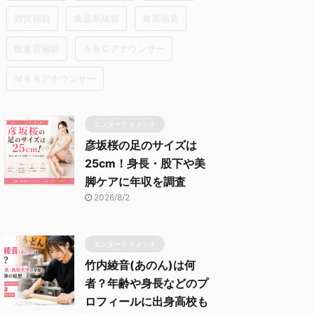
雑貨福袋
食品系福袋
食器福袋
飲食店福袋
ＡＢＣアナウンサー
ＭＢＳアナウンサー
エンターテイメント
彦坂桜の足のサイズは
25cm！身長・股下や美
脚ケアに年収を調査
2026/8/2
エンターテイメント
竹内綾音(あのん)は何
者？年齢や身長などのプ
ロフィールに出身高校も