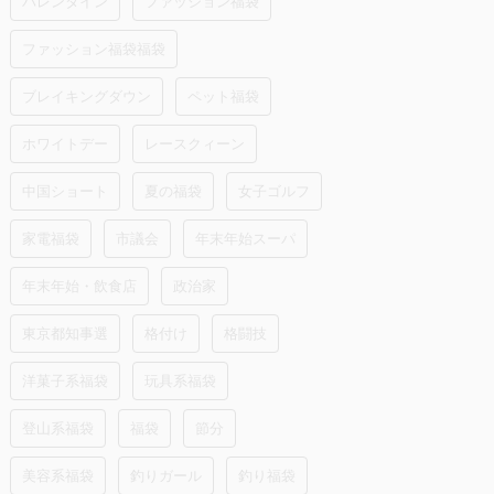
バレンタイン
ファッション福袋
ファッション福袋福袋
ブレイキングダウン
ペット福袋
ホワイトデー
レースクィーン
中国ショート
夏の福袋
女子ゴルフ
家電福袋
市議会
年末年始スーパ
年末年始・飲食店
政治家
東京都知事選
格付け
格闘技
洋菓子系福袋
玩具系福袋
登山系福袋
福袋
節分
美容系福袋
釣りガール
釣り福袋