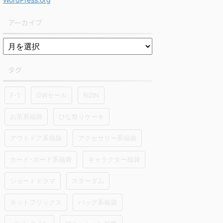
アーカイブ
タグ
F-1
GWセール
RIZIN
お茶系福袋
ひな祭りケーキ
アウトドア系福袋
アクセサリー系福袋
カード･ボード系福袋
キャラクター福袋
ショートドラマ
スターダム
ネットフリックス
バッグ系福袋