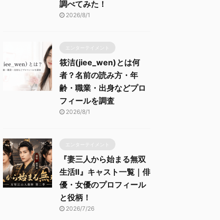
調べてみた！
2026/8/1
エンターテイメント
筱洁(jiee_wen)とは何
者？名前の読み方・年
齢・職業・出身などプロ
フィールを調査
2026/8/1
エンターテイメント
『妻三人から始まる無双
生活Ⅱ』キャスト一覧｜俳
優・女優のプロフィール
と役柄！
2026/7/26