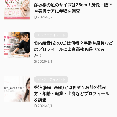
彦坂桜の足のサイズは25cm！身長・股下
や美脚ケアに年収を調査
2026/8/2
エンターテイメント
竹内綾音(あのん)は何者？年齢や身長など
のプロフィールに出身高校も調べてみ
た！
2026/8/1
エンターテイメント
筱洁(jiee_wen)とは何者？名前の読み
方・年齢・職業・出身などプロフィール
を調査
2026/8/1