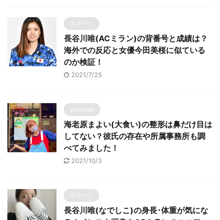
スポーツ
長谷川唯(ACミラン)の背番号と成績は？
海外での反応と女優今田美桜に似ている
のか検証！
2021/7/25
youtuber
海老原まよい(大食い)の整形は鼻だけ目は
してない？彼氏の存在や所属事務所も調
べてみました！
2021/10/3
スポーツ
長谷川唯(なでしこ)の身長･体重が気にな