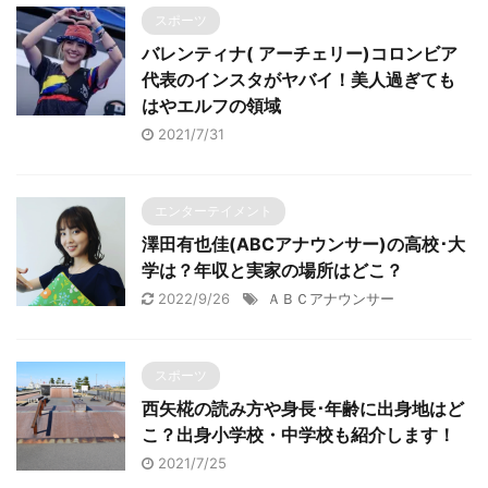
スポーツ
バレンティナ( アーチェリー)コロンビア
代表のインスタがヤバイ！美人過ぎても
はやエルフの領域
2021/7/31
エンターテイメント
澤田有也佳(ABCアナウンサー)の高校･大
学は？年収と実家の場所はどこ？
2022/9/26
ＡＢＣアナウンサー
スポーツ
西矢椛の読み方や身長･年齢に出身地はど
こ？出身小学校・中学校も紹介します！
2021/7/25