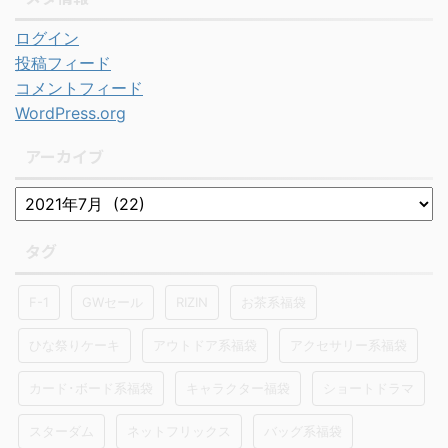
ログイン
投稿フィード
コメントフィード
WordPress.org
アーカイブ
タグ
F-1
GWセール
RIZIN
お茶系福袋
ひな祭りケーキ
アウトドア系福袋
アクセサリー系福袋
カード･ボード系福袋
キャラクター福袋
ショートドラマ
スターダム
ネットフリックス
バッグ系福袋