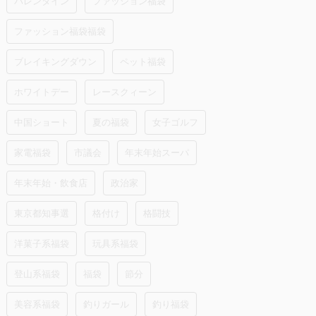
バレンタイン
ファッション福袋
ファッション福袋福袋
ブレイキングダウン
ペット福袋
ホワイトデー
レースクィーン
中国ショート
夏の福袋
女子ゴルフ
家電福袋
市議会
年末年始スーパ
年末年始・飲食店
政治家
東京都知事選
格付け
格闘技
洋菓子系福袋
玩具系福袋
登山系福袋
福袋
節分
美容系福袋
釣りガール
釣り福袋