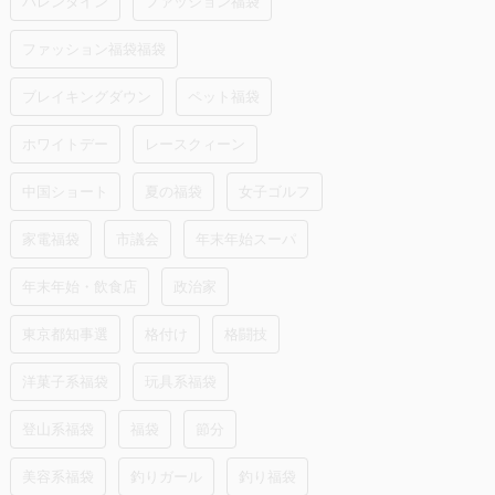
バレンタイン
ファッション福袋
ファッション福袋福袋
ブレイキングダウン
ペット福袋
ホワイトデー
レースクィーン
中国ショート
夏の福袋
女子ゴルフ
家電福袋
市議会
年末年始スーパ
年末年始・飲食店
政治家
東京都知事選
格付け
格闘技
洋菓子系福袋
玩具系福袋
登山系福袋
福袋
節分
美容系福袋
釣りガール
釣り福袋