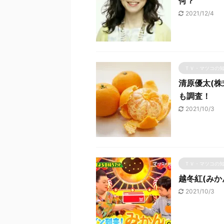
何？
2021/12/4
ＴＶ・マツコの
清原優太(
も調査！
2021/10/3
ＴＶ・マツコの
越冬紅(みか
2021/10/3