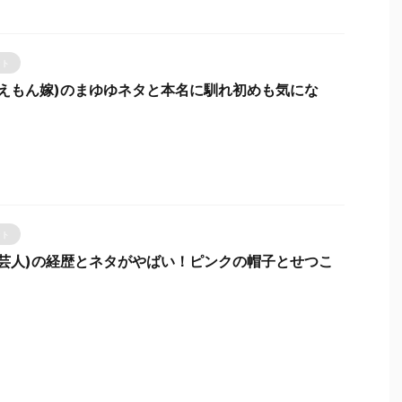
ント
るえもん嫁)のまゆゆネタと本名に馴れ初めも気にな
ント
(芸人)の経歴とネタがやばい！ピンクの帽子とせつこ
！