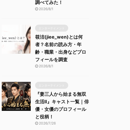
調べてみた！
2026/8/1
エンターテイメント
筱洁(jiee_wen)とは何
者？名前の読み方・年
齢・職業・出身などプロ
フィールを調査
2026/8/1
エンターテイメント
『妻三人から始まる無双
生活Ⅱ』キャスト一覧｜俳
優・女優のプロフィール
と役柄！
2026/7/26