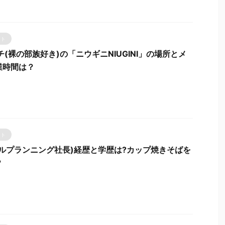
ント
チ(裸の部族好き)の「ニウギニNIUGINI」の場所とメ
業時間は？
ント
ィルプランニング社長)経歴と学歴は?カップ焼きそばを
？