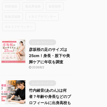
雑貨福袋
食品系福袋
食器福袋
飲食店福袋
ＡＢＣアナウンサー
ＭＢＳアナウンサー
エンターテイメント
彦坂桜の足のサイズは
25cm！身長・股下や美
脚ケアに年収を調査
2026/8/2
エンターテイメント
竹内綾音(あのん)は何
者？年齢や身長などのプ
ロフィールに出身高校も