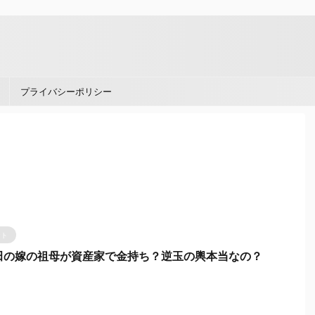
。
プライバシーポリシー
ント
田の嫁の祖母が資産家で金持ち？逆玉の輿本当なの？