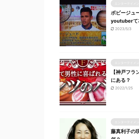
エンターテイメ
ボビージュ
youtuber
2023/5/3
エンターテイメ
【神戸フラ
にある？
2022/1/25
エンターテイメ
藤真利子の