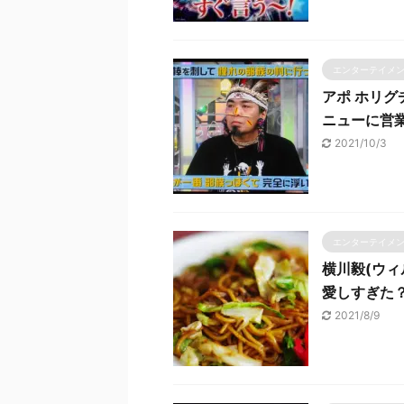
エンターテイメ
アポ ホリグ
ニューに営
2021/10/3
エンターテイメ
横川毅(ウ
愛しすぎた
2021/8/9