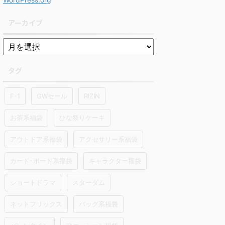
アーカイブ
タグ
F-1
GWセール
RIZIN
お茶系福袋
ひな祭りケーキ
アウトドア系福袋
アクセサリー系福袋
カード･ボード系福袋
キャラクター福袋
ショートドラマ
スターダム
ネットフリックス
バッグ系福袋