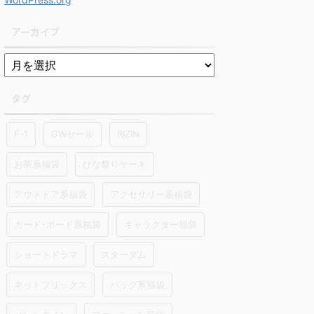
アーカイブ
タグ
F-1
GWセール
RIZIN
お茶系福袋
ひな祭りケーキ
アウトドア系福袋
アクセサリー系福袋
カード･ボード系福袋
キャラクター福袋
ショートドラマ
スターダム
ネットフリックス
バッグ系福袋