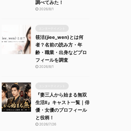
調べてみた！
2026/8/1
エンターテイメント
筱洁(jiee_wen)とは何
者？名前の読み方・年
齢・職業・出身などプロ
フィールを調査
2026/8/1
エンターテイメント
『妻三人から始まる無双
生活Ⅱ』キャスト一覧｜俳
優・女優のプロフィール
と役柄！
2026/7/26