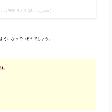
red by 安納 サオリ (@anou_saori)
ようになっているのでしょう。
り）