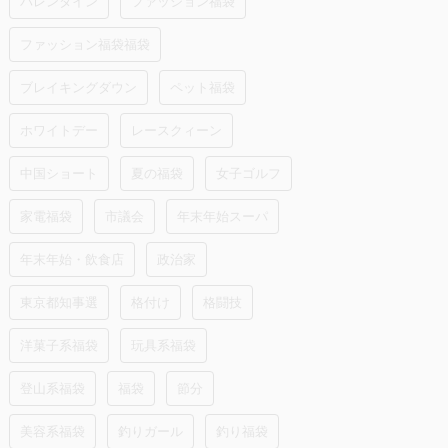
バレンタイン
ファッション福袋
ファッション福袋福袋
ブレイキングダウン
ペット福袋
ホワイトデー
レースクィーン
中国ショート
夏の福袋
女子ゴルフ
家電福袋
市議会
年末年始スーパ
年末年始・飲食店
政治家
東京都知事選
格付け
格闘技
洋菓子系福袋
玩具系福袋
登山系福袋
福袋
節分
美容系福袋
釣りガール
釣り福袋