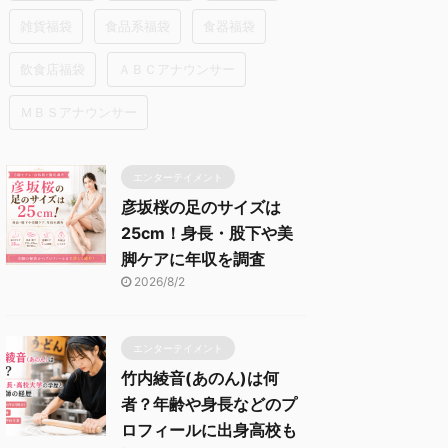
雑貨福袋
食品系福袋
食器福袋
飲食店福袋
ＡＢＣアナウンサー
ＭＢＳアナウンサー
エンターテイメント
彦坂桜の足のサイズは
25cm！身長・股下や美
脚ケアに年収を調査
2026/8/2
エンターテイメント
竹内綾音(あのん)は何
者？年齢や身長などのプ
ロフィールに出身高校も