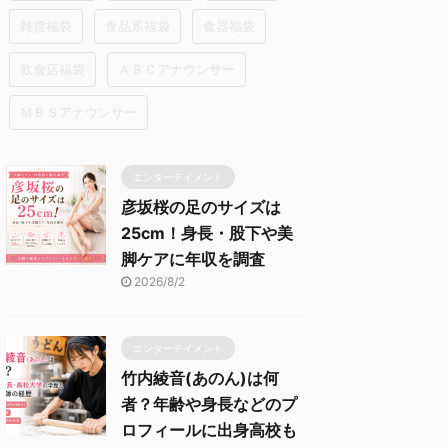
雑貨福袋
食品系福袋
食器福袋
飲食店福袋
ＡＢＣアナウンサー
ＭＢＳアナウンサー
エンターテイメント
彦坂桜の足のサイズは
25cm！身長・股下や美
脚ケアに年収を調査
2026/8/2
エンターテイメント
竹内綾音(あのん)は何
者？年齢や身長などのプ
ロフィールに出身高校も