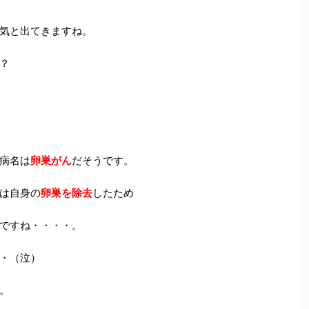
気と出てきますね。
？
病名は
卵巣がん
だそうです。
は自身の
卵巣を除去
したため
ですね・・・・。
・（泣）
。