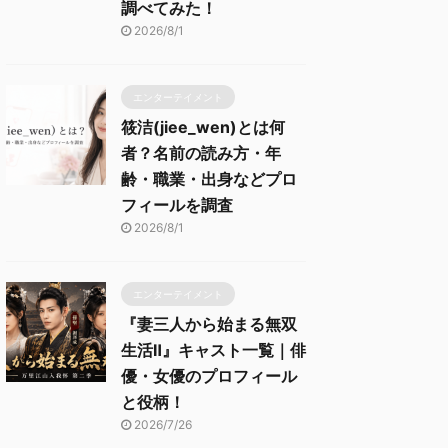
調べてみた！
2026/8/1
エンターテイメント
筱洁(jiee_wen)とは何
者？名前の読み方・年
齢・職業・出身などプロ
フィールを調査
2026/8/1
エンターテイメント
『妻三人から始まる無双
生活Ⅱ』キャスト一覧｜俳
優・女優のプロフィール
と役柄！
2026/7/26