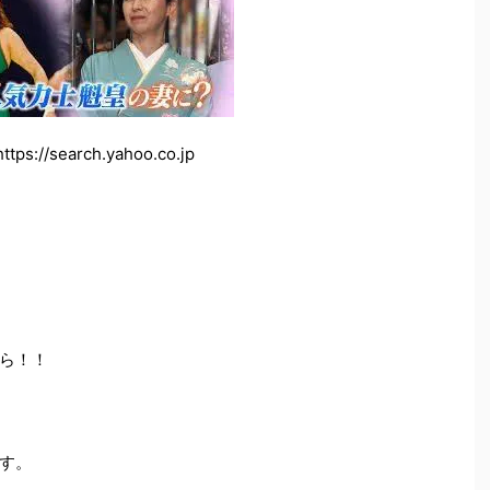
ps://search.yahoo.co.jp
ら！！
す。