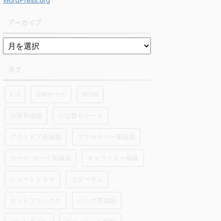
アーカイブ
タグ
F-1
GWセール
RIZIN
お茶系福袋
ひな祭りケーキ
アウトドア系福袋
アクセサリー系福袋
カード･ボード系福袋
キャラクター福袋
ショートドラマ
スターダム
ネットフリックス
バッグ系福袋