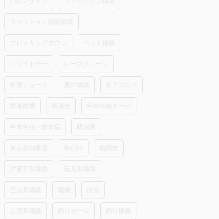
バレンタイン
ファッション福袋
ファッション福袋福袋
ブレイキングダウン
ペット福袋
ホワイトデー
レースクィーン
中国ショート
夏の福袋
女子ゴルフ
家電福袋
市議会
年末年始スーパ
年末年始・飲食店
政治家
東京都知事選
格付け
格闘技
洋菓子系福袋
玩具系福袋
登山系福袋
福袋
節分
美容系福袋
釣りガール
釣り福袋