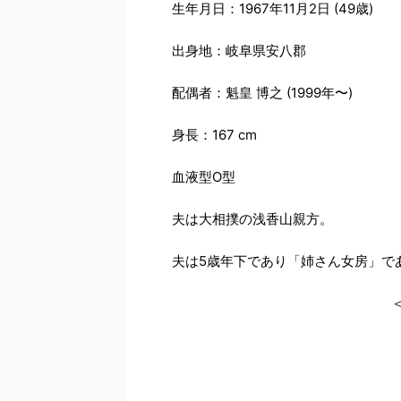
生年月日：
1967年11月2日 (49歳)
出身地：岐阜県
安八郡
配偶者：
魁皇 博之 (1999年〜)
身長：
167 cm
血液型O型
夫は大相撲の浅香山親方。
夫は5歳年下であり「姉さん女房」で