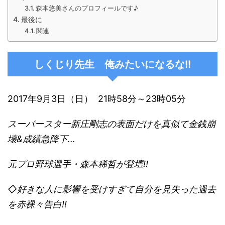
森本悠美さんのプロフィールです♪
最後に
関連
しくじり先生 俺みたいになるな!!
2017年9月3日（日） 21時58分～23時05分
スーパースター新庄剛志の表面だけを真似て金銭崩
壊&成績急降下…
元プロ野球選手・森本稀哲が登壇!!
◇好きな人に影響を受けすぎて自分を見失った過去
を赤裸々告白!!