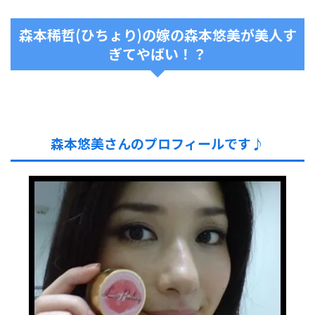
森本稀哲(ひちょり)の嫁の森本悠美が美人す
ぎてやばい！？
森本悠美さんのプロフィールです♪