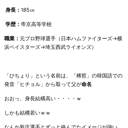
身長：
185㎝
学歴：
帝京高等学校
職業：
元プロ野球選手（日本ハムファイターズ→横
浜ベイスターズ→埼玉西武ライオンズ）
「ひちょり」という名前は、「稀哲」の韓国語での
発音「ヒチョル」から取って父が
命名
おおっ、身長結構高い・・・・ｗ
しかも結構若いｗｗ
なんか新庄選手とずっと絡んでたイメージが強い。