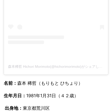
森本稀哲 Hichori Morimoto(@hichorimorimoto)がシェアした投稿
名前：
森本 稀哲（もりもと ひちょり）
生年月日：
1981年1月31日（４２歳）
出身地：
東京都荒川区