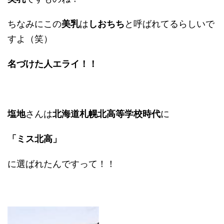
ちなみにこの
美乳
は
しおちち
と呼ばれてるらしいで
すよ（笑）
名づけた人エライ！！
塩地
さんは
北海道札幌北高等学校時代
に
「ミス北高」
に選ばれたんですって！！