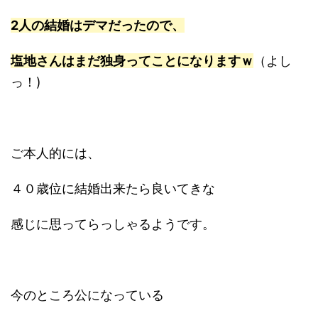
2人の
結婚
は
デマだったので、
塩地
さんはまだ
独身っ
てことになりますｗ
（よし
っ！)
ご本人的には、
４０歳位に結婚出来たら良いてきな
感じに思ってらっしゃるようです。
今のところ公になっている