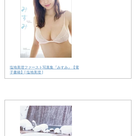
塩地美澄ファースト写真集『みすみ』【電
子書籍】[ 塩地美澄 ]