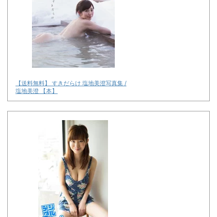
【送料無料】 すきだらけ 塩地美澄写真集 /
塩地美澄 【本】