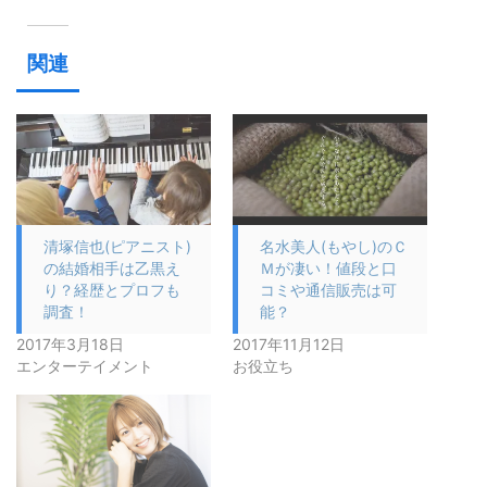
関連
清塚信也(ピアニスト)
名水美人(もやし)のＣ
の結婚相手は乙黒え
Ｍが凄い！値段と口
り？経歴とプロフも
コミや通信販売は可
調査！
能？
2017年3月18日
2017年11月12日
エンターテイメント
お役立ち