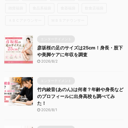
雑貨福袋
食品系福袋
食器福袋
飲食店福袋
ＡＢＣアナウンサー
ＭＢＳアナウンサー
エンターテイメント
彦坂桜の足のサイズは25cm！身長・股下
や美脚ケアに年収を調査
2026/8/2
エンターテイメント
竹内綾音(あのん)は何者？年齢や身長など
のプロフィールに出身高校も調べてみ
た！
2026/8/1