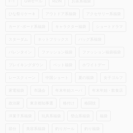
F-1
GWセール
RIZIN
お茶系福袋
ひな祭りケーキ
アウトドア系福袋
アクセサリー系福袋
カード･ボード系福袋
キャラクター福袋
ショートドラマ
スターダム
ネットフリックス
バッグ系福袋
バレンタイン
ファッション福袋
ファッション福袋福袋
ブレイキングダウン
ペット福袋
ホワイトデー
レースクィーン
中国ショート
夏の福袋
女子ゴルフ
家電福袋
市議会
年末年始スーパ
年末年始・飲食店
政治家
東京都知事選
格付け
格闘技
洋菓子系福袋
玩具系福袋
登山系福袋
福袋
節分
美容系福袋
釣りガール
釣り福袋