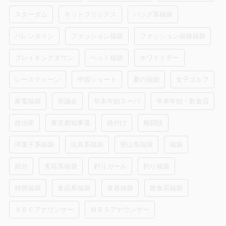
スターダム
ネットフリックス
バッグ系福袋
バレンタイン
ファッション福袋
ファッション福袋福袋
ブレイキングダウン
ペット福袋
ホワイトデー
レースクィーン
中国ショート
夏の福袋
女子ゴルフ
家電福袋
市議会
年末年始スーパ
年末年始・飲食店
政治家
東京都知事選
格付け
格闘技
洋菓子系福袋
玩具系福袋
登山系福袋
福袋
節分
美容系福袋
釣りガール
釣り福袋
雑貨福袋
食品系福袋
食器福袋
飲食店福袋
ＡＢＣアナウンサー
ＭＢＳアナウンサー