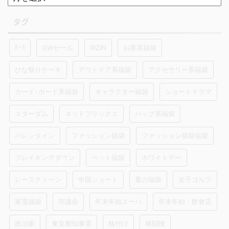
タグ
F-1
GWセール
RIZIN
お茶系福袋
ひな祭りケーキ
アウトドア系福袋
アクセサリー系福袋
カード･ボード系福袋
キャラクター福袋
ショートドラマ
スターダム
ネットフリックス
バッグ系福袋
バレンタイン
ファッション福袋
ファッション福袋福袋
ブレイキングダウン
ペット福袋
ホワイトデー
レースクィーン
中国ショート
夏の福袋
女子ゴルフ
家電福袋
市議会
年末年始スーパ
年末年始・飲食店
政治家
東京都知事選
格付け
格闘技