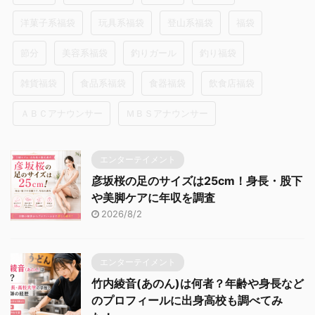
洋菓子系福袋
玩具系福袋
登山系福袋
福袋
節分
美容系福袋
釣りガール
釣り福袋
雑貨福袋
食品系福袋
食器福袋
飲食店福袋
ＡＢＣアナウンサー
ＭＢＳアナウンサー
エンターテイメント
彦坂桜の足のサイズは25cm！身長・股下
や美脚ケアに年収を調査
2026/8/2
エンターテイメント
竹内綾音(あのん)は何者？年齢や身長など
のプロフィールに出身高校も調べてみ