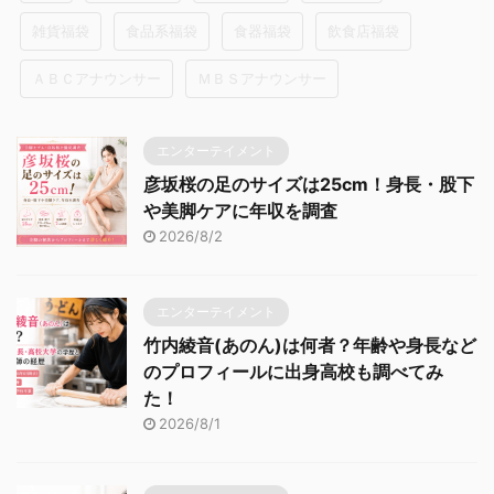
雑貨福袋
食品系福袋
食器福袋
飲食店福袋
ＡＢＣアナウンサー
ＭＢＳアナウンサー
エンターテイメント
彦坂桜の足のサイズは25cm！身長・股下
や美脚ケアに年収を調査
2026/8/2
エンターテイメント
竹内綾音(あのん)は何者？年齢や身長など
のプロフィールに出身高校も調べてみ
た！
2026/8/1