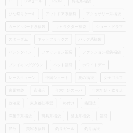
F-1
GWセール
RIZIN
お茶系福袋
ひな祭りケーキ
アウトドア系福袋
アクセサリー系福袋
カード･ボード系福袋
キャラクター福袋
ショートドラマ
スターダム
ネットフリックス
バッグ系福袋
バレンタイン
ファッション福袋
ファッション福袋福袋
ブレイキングダウン
ペット福袋
ホワイトデー
レースクィーン
中国ショート
夏の福袋
女子ゴルフ
家電福袋
市議会
年末年始スーパ
年末年始・飲食店
政治家
東京都知事選
格付け
格闘技
洋菓子系福袋
玩具系福袋
登山系福袋
福袋
節分
美容系福袋
釣りガール
釣り福袋