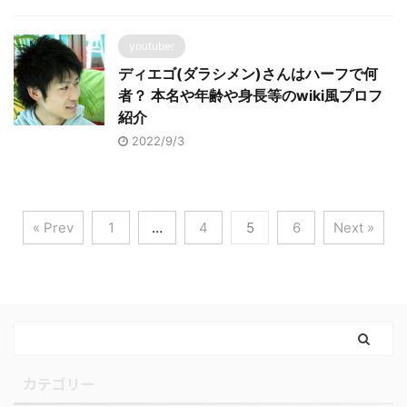
youtuber
ディエゴ(ダラシメン)さんはハーフで何
者？ 本名や年齢や身長等のwiki風プロフ
紹介
2022/9/3
« Prev
1
…
4
5
6
Next »
カテゴリー