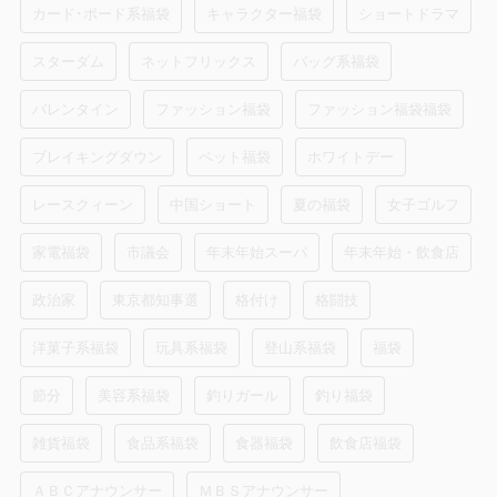
カード･ボード系福袋
キャラクター福袋
ショートドラマ
スターダム
ネットフリックス
バッグ系福袋
バレンタイン
ファッション福袋
ファッション福袋福袋
ブレイキングダウン
ペット福袋
ホワイトデー
レースクィーン
中国ショート
夏の福袋
女子ゴルフ
家電福袋
市議会
年末年始スーパ
年末年始・飲食店
政治家
東京都知事選
格付け
格闘技
洋菓子系福袋
玩具系福袋
登山系福袋
福袋
節分
美容系福袋
釣りガール
釣り福袋
雑貨福袋
食品系福袋
食器福袋
飲食店福袋
ＡＢＣアナウンサー
ＭＢＳアナウンサー