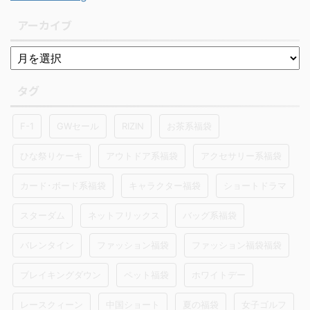
アーカイブ
タグ
F-1
GWセール
RIZIN
お茶系福袋
ひな祭りケーキ
アウトドア系福袋
アクセサリー系福袋
カード･ボード系福袋
キャラクター福袋
ショートドラマ
スターダム
ネットフリックス
バッグ系福袋
バレンタイン
ファッション福袋
ファッション福袋福袋
ブレイキングダウン
ペット福袋
ホワイトデー
レースクィーン
中国ショート
夏の福袋
女子ゴルフ