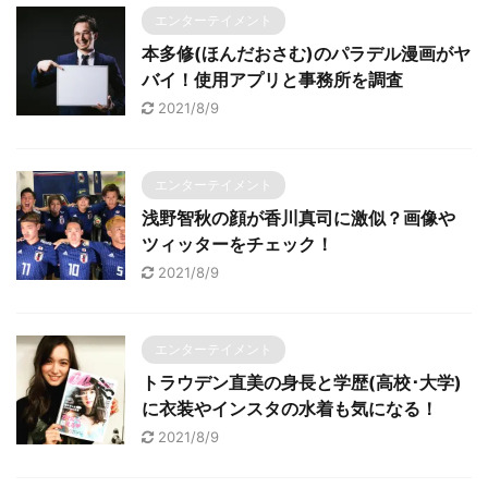
エンターテイメント
本多修(ほんだおさむ)のパラデル漫画がヤ
バイ！使用アプリと事務所を調査
2021/8/9
エンターテイメント
浅野智秋の顔が香川真司に激似？画像や
ツィッターをチェック！
2021/8/9
エンターテイメント
トラウデン直美の身長と学歴(高校･大学)
に衣装やインスタの水着も気になる！
2021/8/9