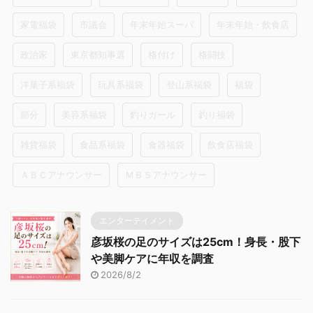
家電福袋
市議会
年末年始スーパ
年末年始・飲食店
政治家
東京都知事選
格付け
格闘技
洋菓子系福袋
玩具系福袋
登山系福袋
福袋
節分
美容系福袋
釣りガール
釣り福袋
雑貨福袋
食品系福袋
食器福袋
飲食店福袋
ＡＢＣアナウンサー
ＭＢＳアナウンサー
エンターテイメント
彦坂桜の足のサイズは25cm！身長・股下
や美脚ケアに年収を調査
2026/8/2