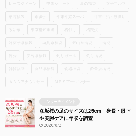
レースクィーン
中国ショート
夏の福袋
女子ゴルフ
家電福袋
市議会
年末年始スーパ
年末年始・飲食店
政治家
東京都知事選
格付け
格闘技
洋菓子系福袋
玩具系福袋
登山系福袋
福袋
節分
美容系福袋
釣りガール
釣り福袋
雑貨福袋
食品系福袋
食器福袋
飲食店福袋
ＡＢＣアナウンサー
ＭＢＳアナウンサー
エンターテイメント
彦坂桜の足のサイズは25cm！身長・股下
や美脚ケアに年収を調査
2026/8/2