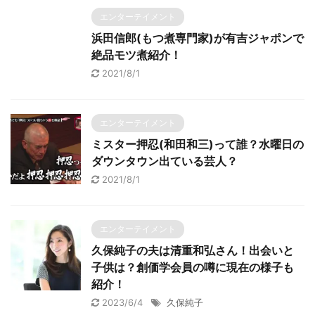
エンターテイメント
浜田信郎(もつ煮専門家)が有吉ジャポンで
絶品モツ煮紹介！
2021/8/1
エンターテイメント
ミスター押忍(和田和三)って誰？水曜日の
ダウンタウン出ている芸人？
2021/8/1
エンターテイメント
久保純子の夫は清重和弘さん！出会いと
子供は？創価学会員の噂に現在の様子も
紹介！
2023/6/4
久保純子