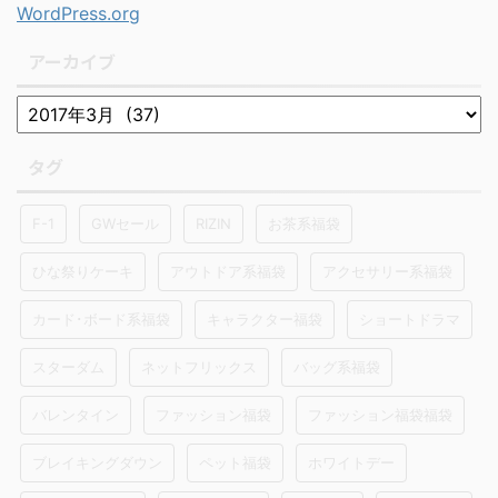
WordPress.org
アーカイブ
タグ
F-1
GWセール
RIZIN
お茶系福袋
ひな祭りケーキ
アウトドア系福袋
アクセサリー系福袋
カード･ボード系福袋
キャラクター福袋
ショートドラマ
スターダム
ネットフリックス
バッグ系福袋
バレンタイン
ファッション福袋
ファッション福袋福袋
ブレイキングダウン
ペット福袋
ホワイトデー