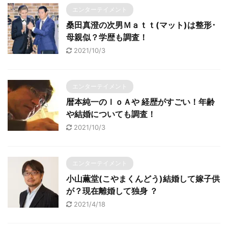
エンターテイメント
桑田真澄の次男Ｍａｔｔ(マット)は整形･
母親似？学歴も調査！
2021/10/3
エンターテイメント
暦本純一のＩｏＡや 経歴がすごい！年齢
や結婚についても調査！
2021/10/3
エンターテイメント
小山薫堂(こやまくんどう)結婚して嫁子供
が？現在離婚して独身 ？
2021/4/18