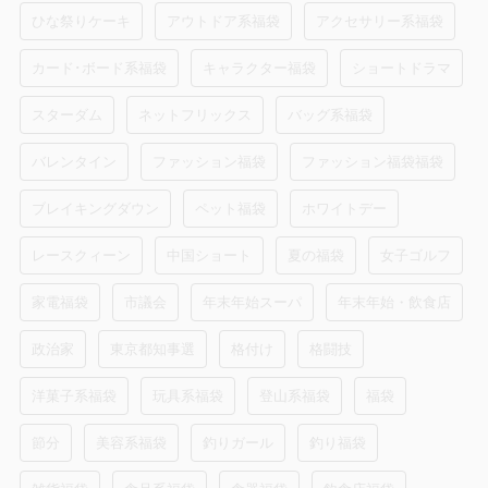
ひな祭りケーキ
アウトドア系福袋
アクセサリー系福袋
カード･ボード系福袋
キャラクター福袋
ショートドラマ
スターダム
ネットフリックス
バッグ系福袋
バレンタイン
ファッション福袋
ファッション福袋福袋
ブレイキングダウン
ペット福袋
ホワイトデー
レースクィーン
中国ショート
夏の福袋
女子ゴルフ
家電福袋
市議会
年末年始スーパ
年末年始・飲食店
政治家
東京都知事選
格付け
格闘技
洋菓子系福袋
玩具系福袋
登山系福袋
福袋
節分
美容系福袋
釣りガール
釣り福袋