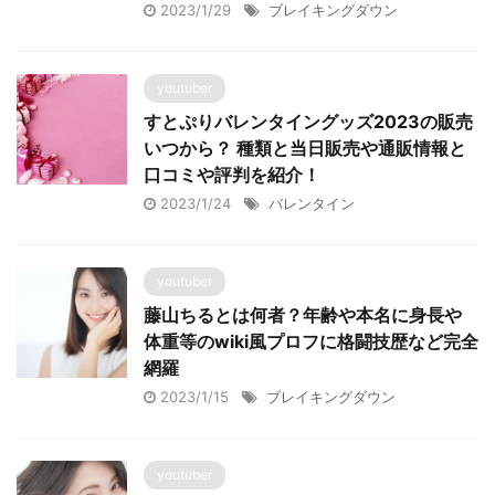
2023/1/29
ブレイキングダウン
youtuber
すとぷりバレンタイングッズ2023の販売
いつから？ 種類と当日販売や通販情報と
口コミや評判を紹介！
2023/1/24
バレンタイン
youtuber
藤山ちるとは何者？年齢や本名に身長や
体重等のwiki風プロフに格闘技歴など完全
網羅
2023/1/15
ブレイキングダウン
youtuber