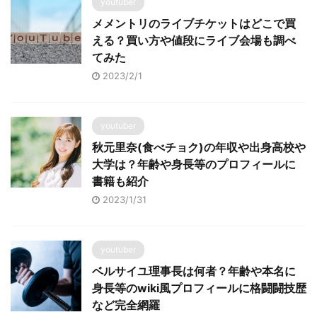
youtuber
メメントリのライブチケットはどこで買
える？買い方や値段にライブ会場も調べ
てみた
2023/2/1
youtuber
秋元里奈(食べチョク)の年収や出身高校や
大学は？年齢や身長等のプロフィールに
書籍も紹介
2023/1/31
youtuber
ベルサイユ理事長は何者？年齢や本名に
身長等のwiki風プロフィールに格闘闘技歴
など完全網羅