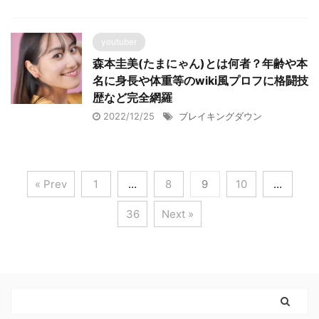
youtuber
森本圭美(たまにゃん)とは何者？年齢や本
名に身長や体重等のwiki風プロフに格闘技
歴など完全網羅
2022/12/25
ブレイキングダウン
« Prev
1
…
8
9
10
…
36
Next »