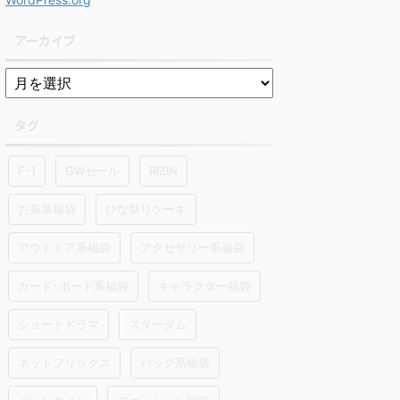
アーカイブ
タグ
F-1
GWセール
RIZIN
お茶系福袋
ひな祭りケーキ
アウトドア系福袋
アクセサリー系福袋
カード･ボード系福袋
キャラクター福袋
ショートドラマ
スターダム
ネットフリックス
バッグ系福袋