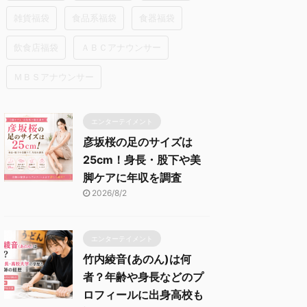
雑貨福袋
食品系福袋
食器福袋
飲食店福袋
ＡＢＣアナウンサー
ＭＢＳアナウンサー
エンターテイメント
彦坂桜の足のサイズは
25cm！身長・股下や美
脚ケアに年収を調査
2026/8/2
エンターテイメント
竹内綾音(あのん)は何
者？年齢や身長などのプ
ロフィールに出身高校も