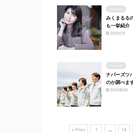
youtuber
みくまるる
も一挙紹介
2022/7/2
youtuber
ナパーズツ
のか調べま
2022/6/30
« Prev
1
…
14