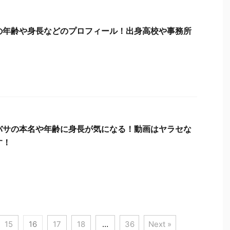
の年齢や身長などのプロフィール！出身高校や事務所
バサの本名や年齢に身長が気になる！動画はヤラセな
す！
15
16
17
18
…
36
Next »