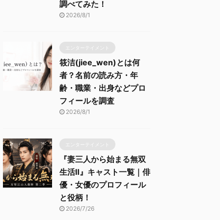
調べてみた！
2026/8/1
エンターテイメント
筱洁(jiee_wen)とは何
者？名前の読み方・年
齢・職業・出身などプロ
フィールを調査
2026/8/1
エンターテイメント
『妻三人から始まる無双
生活Ⅱ』キャスト一覧｜俳
優・女優のプロフィール
と役柄！
2026/7/26