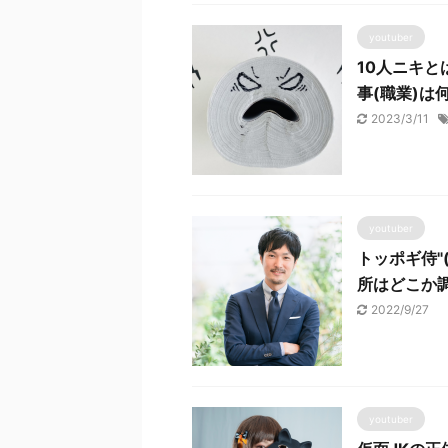
youtuber
10人ニキ
事(職業)は
2023/3/11
youtuber
トッポギ侍"
所はどこか
2022/9/27
youtuber