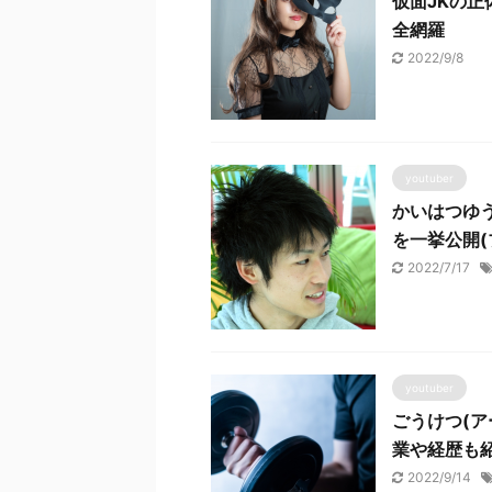
仮面JKの
全網羅
2022/9/8
youtuber
かいはつゆ
を一挙公開(
2022/7/17
youtuber
ごうけつ(
業や経歴も
2022/9/14