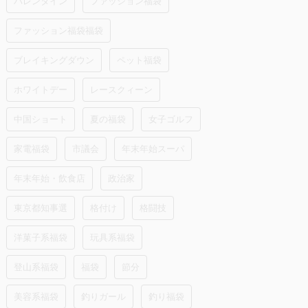
バレンタイン
ファッション福袋
ファッション福袋福袋
ブレイキングダウン
ペット福袋
ホワイトデー
レースクィーン
中国ショート
夏の福袋
女子ゴルフ
家電福袋
市議会
年末年始スーパ
年末年始・飲食店
政治家
東京都知事選
格付け
格闘技
洋菓子系福袋
玩具系福袋
登山系福袋
福袋
節分
美容系福袋
釣りガール
釣り福袋