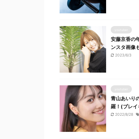
youtuber
安藤京香の
ンスタ画像
2023/6/3
youtuber
青山あいり
羅！(ブレイ
2022/8/28