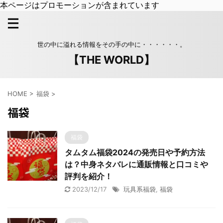
本ページはプロモーションが含まれています
世の中に溢れる情報をその手の中に・・・・・・。
【THE WORLD】
HOME
>
福袋
>
福袋
福袋
タムタム福袋2024の発売日や予約方法
は？中身ネタバレに通販情報と口コミや
評判を紹介！
2023/12/17
玩具系福袋
,
福袋