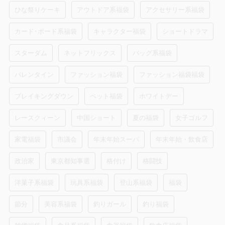
ひな祭りケーキ
アウトドア系福袋
アクセサリー系福袋
カード･ボード系福袋
キャラクター福袋
ショートドラマ
スターダム
ネットフリックス
バッグ系福袋
バレンタイン
ファッション福袋
ファッション福袋福袋
ブレイキングダウン
ペット福袋
ホワイトデー
レースクィーン
中国ショート
夏の福袋
女子ゴルフ
家電福袋
市議会
年末年始スーパ
年末年始・飲食店
政治家
東京都知事選
格付け
格闘技
洋菓子系福袋
玩具系福袋
登山系福袋
福袋
節分
美容系福袋
釣りガール
釣り福袋