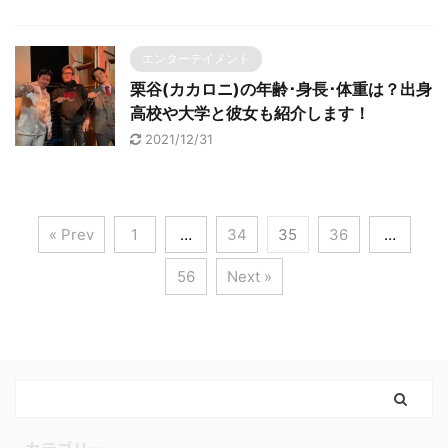
エンターテイメント
栗谷(カカロニ)の年齢･身長･体重は？出身
高校や大学と彼女も紹介します！
2021/12/31
« Prev
1
…
34
35
36
…
56
Next »