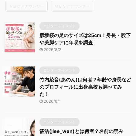
ＡＢＣアナウンサー
ＭＢＳアナウンサー
エンターテイメント
彦坂桜の足のサイズは25cm！身長・股下
や美脚ケアに年収を調査
2026/8/2
エンターテイメント
竹内綾音(あのん)は何者？年齢や身長など
のプロフィールに出身高校も調べてみ
た！
2026/8/1
エンターテイメント
筱洁(jiee_wen)とは何者？名前の読み