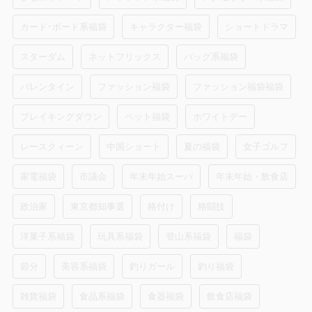
カード･ボード系福袋
キャラクター福袋
ショートドラマ
スターダム
ネットフリックス
バッグ系福袋
バレンタイン
ファッション福袋
ファッション福袋福袋
ブレイキングダウン
ペット福袋
ホワイトデー
レースクィーン
中国ショート
夏の福袋
女子ゴルフ
家電福袋
市議会
年末年始スーパ
年末年始・飲食店
政治家
東京都知事選
格付け
格闘技
洋菓子系福袋
玩具系福袋
登山系福袋
福袋
節分
美容系福袋
釣りガール
釣り福袋
雑貨福袋
食品系福袋
食器福袋
飲食店福袋