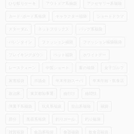
ひな祭りケーキ
アウトドア系福袋
アクセサリー系福袋
カード･ボード系福袋
キャラクター福袋
ショートドラマ
スターダム
ネットフリックス
バッグ系福袋
バレンタイン
ファッション福袋
ファッション福袋福袋
ブレイキングダウン
ペット福袋
ホワイトデー
レースクィーン
中国ショート
夏の福袋
女子ゴルフ
家電福袋
市議会
年末年始スーパ
年末年始・飲食店
政治家
東京都知事選
格付け
格闘技
洋菓子系福袋
玩具系福袋
登山系福袋
福袋
節分
美容系福袋
釣りガール
釣り福袋
雑貨福袋
食品系福袋
食器福袋
飲食店福袋